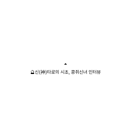
🔮신(神)타로의 시초, 콩쥐신녀 인터뷰