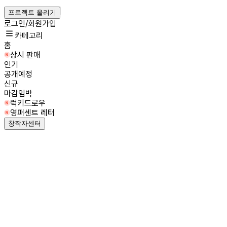
프로젝트 올리기
로그인/회원가입
카테고리
홈
상시 판매
인기
공개예정
신규
마감임박
럭키드로우
영퍼센트 레터
창작자센터