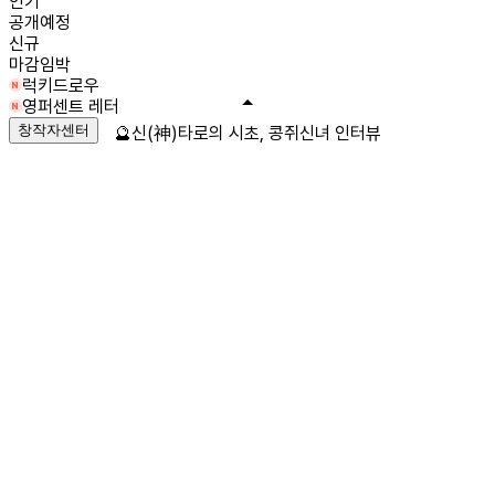
인기
공개예정
신규
마감임박
럭키드로우
영퍼센트 레터
창작자센터
🔮신(神)타로의 시초, 콩쥐신녀 인터뷰