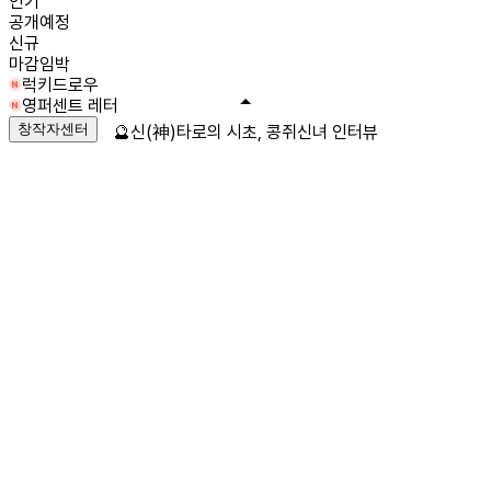
인기
공개예정
신규
마감임박
럭키드로우
영퍼센트 레터
창작자센터
🔮신(神)타로의 시초, 콩쥐신녀 인터뷰