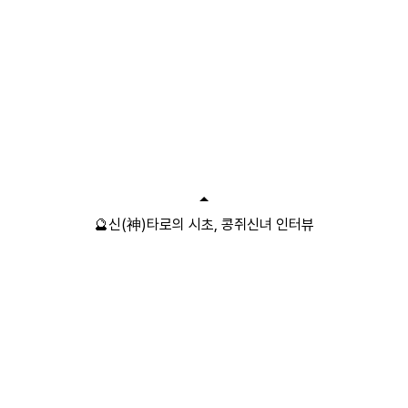
🔮신(神)타로의 시초, 콩쥐신녀 인터뷰