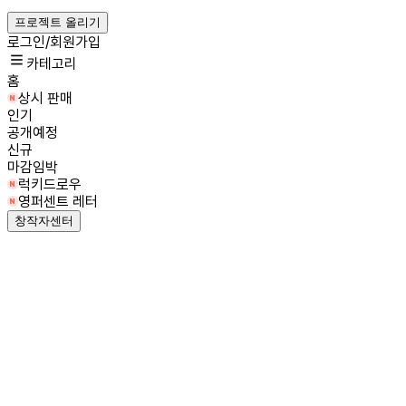
프로젝트 올리기
로그인/회원가입
카테고리
홈
상시 판매
인기
공개예정
신규
마감임박
럭키드로우
영퍼센트 레터
창작자센터