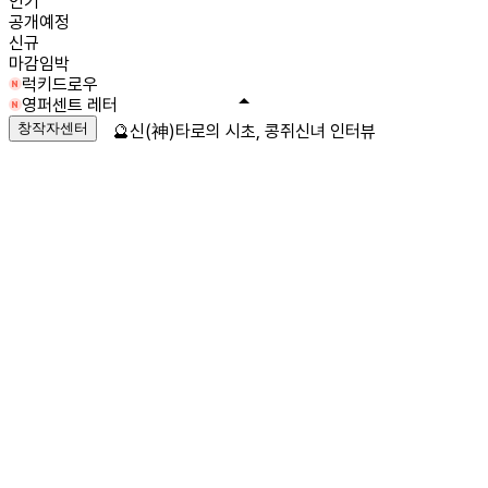
인기
공개예정
신규
마감임박
럭키드로우
영퍼센트 레터
창작자센터
🔮신(神)타로의 시초, 콩쥐신녀 인터뷰