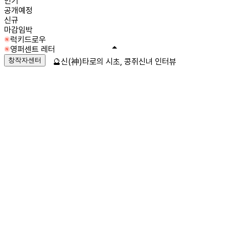
인기
공개예정
신규
마감임박
럭키드로우
영퍼센트 레터
창작자센터
🔮신(神)타로의 시초, 콩쥐신녀 인터뷰