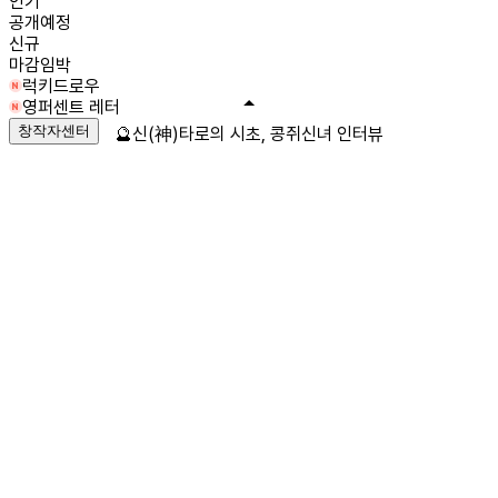
인기
공개예정
신규
마감임박
럭키드로우
영퍼센트 레터
창작자센터
🔮신(神)타로의 시초, 콩쥐신녀 인터뷰