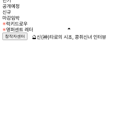
인기
공개예정
신규
마감임박
럭키드로우
영퍼센트 레터
창작자센터
🔮신(神)타로의 시초, 콩쥐신녀 인터뷰