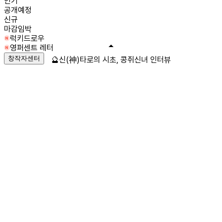
인기
공개예정
신규
마감임박
럭키드로우
영퍼센트 레터
창작자센터
🔮신(神)타로의 시초, 콩쥐신녀 인터뷰