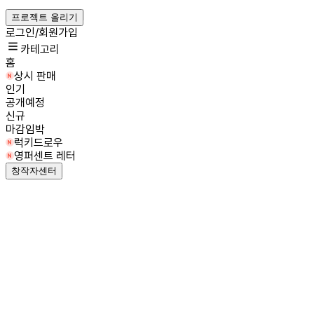
프로젝트 올리기
로그인/회원가입
카테고리
홈
상시 판매
인기
공개예정
신규
마감임박
럭키드로우
영퍼센트 레터
창작자센터