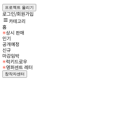
프로젝트 올리기
로그인/회원가입
카테고리
홈
상시 판매
인기
공개예정
신규
마감임박
럭키드로우
영퍼센트 레터
창작자센터