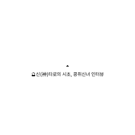
🔮신(神)타로의 시초, 콩쥐신녀 인터뷰