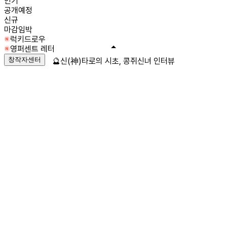
인기
공개예정
신규
마감임박
럭키드로우
영퍼센트 레터
창작자센터
🔮신(神)타로의 시초, 콩쥐신녀 인터뷰