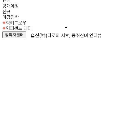
인기
공개예정
신규
마감임박
럭키드로우
영퍼센트 레터
창작자센터
🔮신(神)타로의 시초, 콩쥐신녀 인터뷰