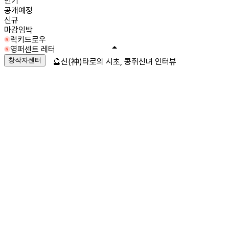
인기
공개예정
신규
마감임박
럭키드로우
영퍼센트 레터
창작자센터
🔮신(神)타로의 시초, 콩쥐신녀 인터뷰