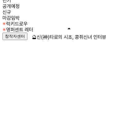
인기
공개예정
신규
마감임박
럭키드로우
영퍼센트 레터
창작자센터
🔮신(神)타로의 시초, 콩쥐신녀 인터뷰