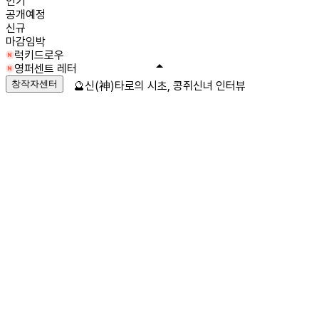
인기
공개예정
신규
마감임박
럭키드로우
영퍼센트 레터
창작자센터
🔮신(神)타로의 시초, 콩쥐신녀 인터뷰