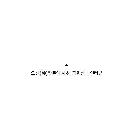
🔮신(神)타로의 시초, 콩쥐신녀 인터뷰