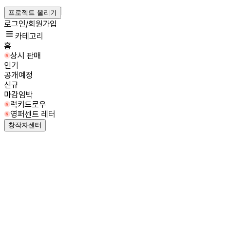
프로젝트 올리기
로그인/회원가입
카테고리
홈
상시 판매
인기
공개예정
신규
마감임박
럭키드로우
영퍼센트 레터
창작자센터