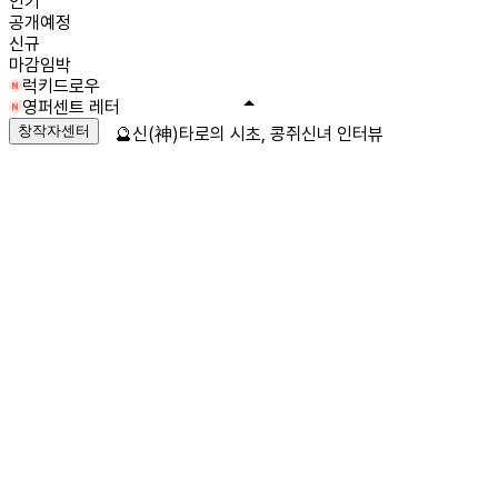
인기
공개예정
신규
마감임박
럭키드로우
영퍼센트 레터
창작자센터
🔮신(神)타로의 시초, 콩쥐신녀 인터뷰