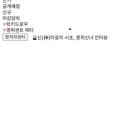
인기
공개예정
신규
마감임박
럭키드로우
영퍼센트 레터
창작자센터
🔮신(神)타로의 시초, 콩쥐신녀 인터뷰