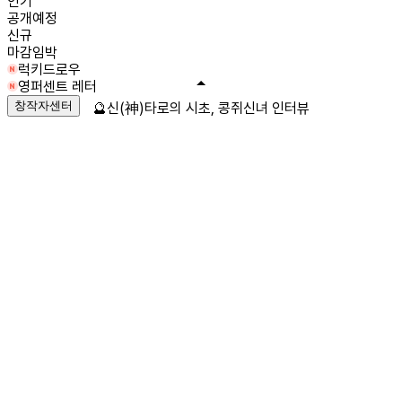
인기
공개예정
신규
마감임박
럭키드로우
영퍼센트 레터
창작자센터
🔮신(神)타로의 시초, 콩쥐신녀 인터뷰