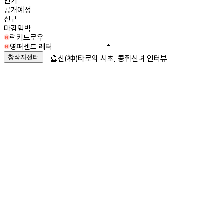
인기
공개예정
신규
마감임박
럭키드로우
영퍼센트 레터
창작자센터
🔮신(神)타로의 시초, 콩쥐신녀 인터뷰