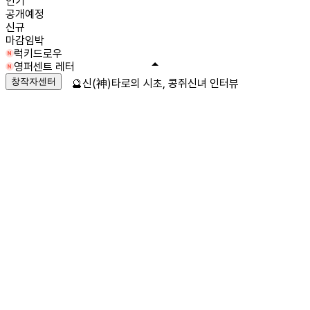
인기
공개예정
신규
마감임박
럭키드로우
영퍼센트 레터
창작자센터
🔮신(神)타로의 시초, 콩쥐신녀 인터뷰