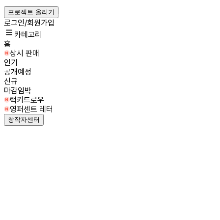
프로젝트 올리기
로그인/회원가입
카테고리
홈
상시 판매
인기
공개예정
신규
마감임박
럭키드로우
영퍼센트 레터
창작자센터