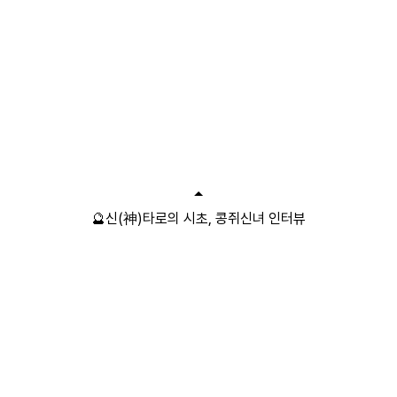
🔮신(神)타로의 시초, 콩쥐신녀 인터뷰