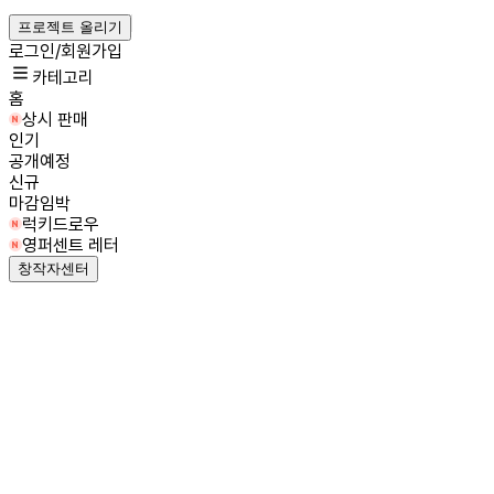
프로젝트 올리기
로그인/회원가입
카테고리
홈
상시 판매
인기
공개예정
신규
마감임박
럭키드로우
영퍼센트 레터
창작자센터