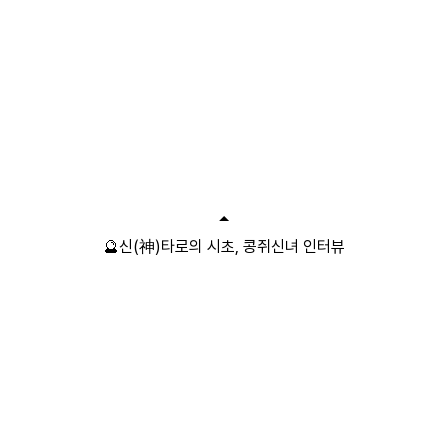
🔮신(神)타로의 시초, 콩쥐신녀 인터뷰