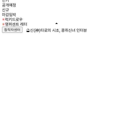
인기
공개예정
신규
마감임박
럭키드로우
영퍼센트 레터
창작자센터
🔮신(神)타로의 시초, 콩쥐신녀 인터뷰