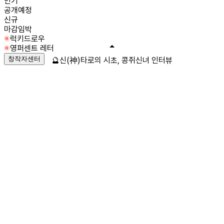
인기
공개예정
신규
마감임박
럭키드로우
영퍼센트 레터
창작자센터
🔮신(神)타로의 시초, 콩쥐신녀 인터뷰