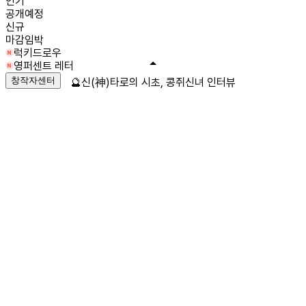
인기
공개예정
신규
마감임박
럭키드로우
영퍼센트 레터
창작자센터
🔮신(神)타로의 시초, 콩쥐신녀 인터뷰