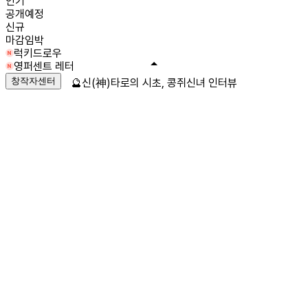
인기
공개예정
신규
마감임박
럭키드로우
영퍼센트 레터
창작자센터
🔮신(神)타로의 시초, 콩쥐신녀 인터뷰