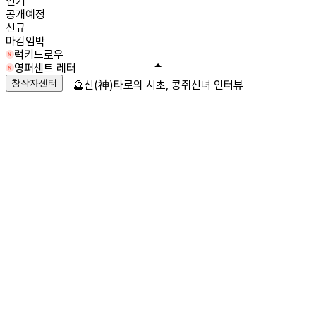
인기
공개예정
신규
마감임박
럭키드로우
영퍼센트 레터
창작자센터
🔮신(神)타로의 시초, 콩쥐신녀 인터뷰