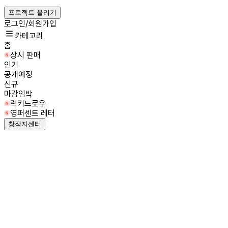
프로젝트 올리기
로그인/회원가입
카테고리
홈
상시 판매
인기
공개예정
신규
마감임박
럭키드로우
영퍼센트 레터
창작자센터