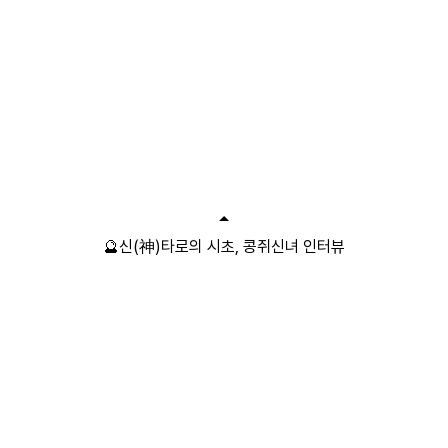
🔮신(神)타로의 시초, 콩쥐신녀 인터뷰