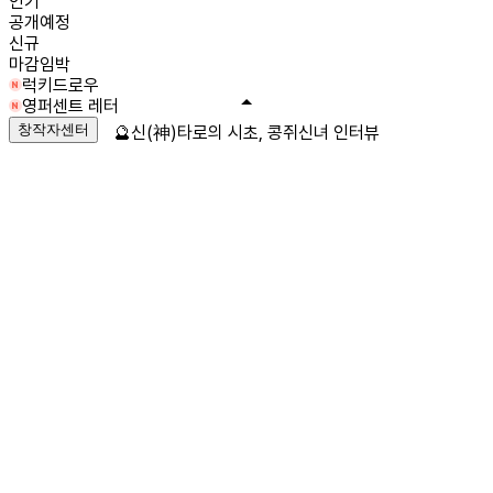
인기
공개예정
신규
마감임박
럭키드로우
영퍼센트 레터
창작자센터
🔮신(神)타로의 시초, 콩쥐신녀 인터뷰