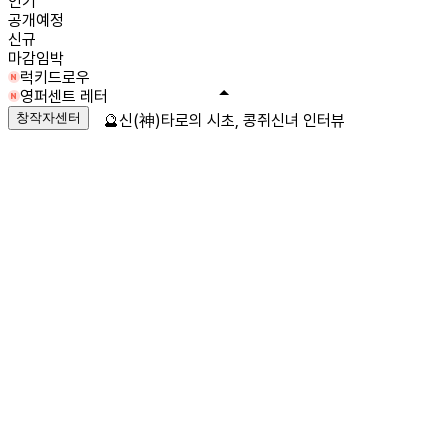
인기
공개예정
신규
마감임박
럭키드로우
영퍼센트 레터
창작자센터
🔮신(神)타로의 시초, 콩쥐신녀 인터뷰