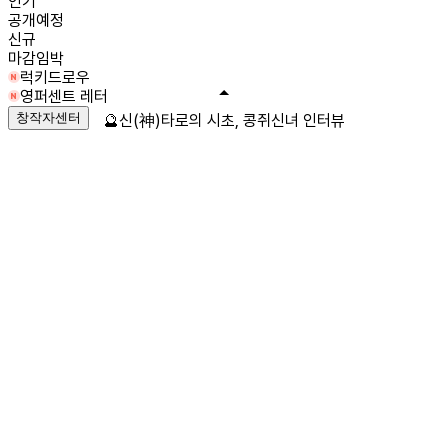
인기
공개예정
신규
마감임박
럭키드로우
영퍼센트 레터
창작자센터
🔮신(神)타로의 시초, 콩쥐신녀 인터뷰