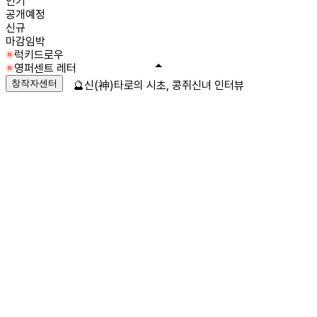
인기
공개예정
신규
마감임박
럭키드로우
영퍼센트 레터
창작자센터
🔮신(神)타로의 시초, 콩쥐신녀 인터뷰