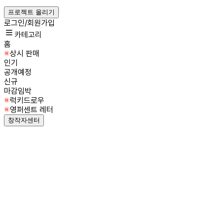
프로젝트 올리기
로그인/회원가입
카테고리
홈
상시 판매
인기
공개예정
신규
마감임박
럭키드로우
영퍼센트 레터
창작자센터