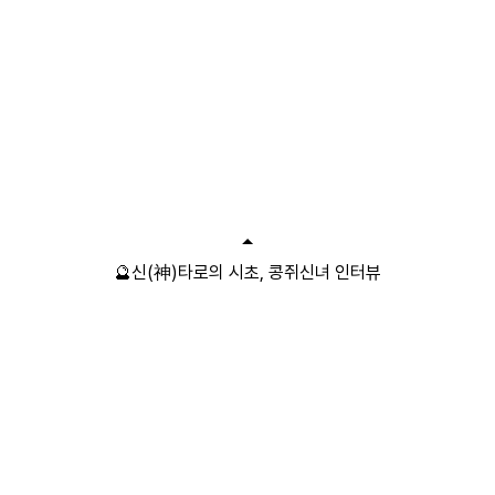
🔮신(神)타로의 시초, 콩쥐신녀 인터뷰