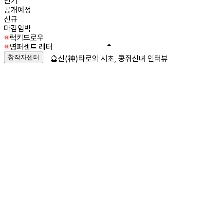
인기
공개예정
신규
마감임박
럭키드로우
영퍼센트 레터
창작자센터
🔮신(神)타로의 시초, 콩쥐신녀 인터뷰