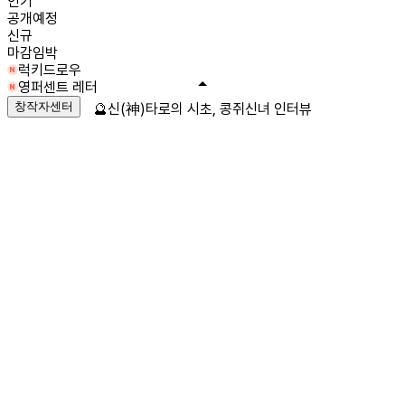
인기
공개예정
신규
마감임박
럭키드로우
영퍼센트 레터
창작자센터
🔮신(神)타로의 시초, 콩쥐신녀 인터뷰