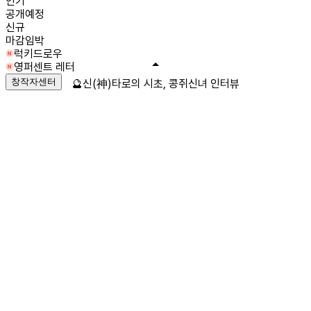
인기
공개예정
신규
마감임박
럭키드로우
영퍼센트 레터
창작자센터
🔮신(神)타로의 시초, 콩쥐신녀 인터뷰