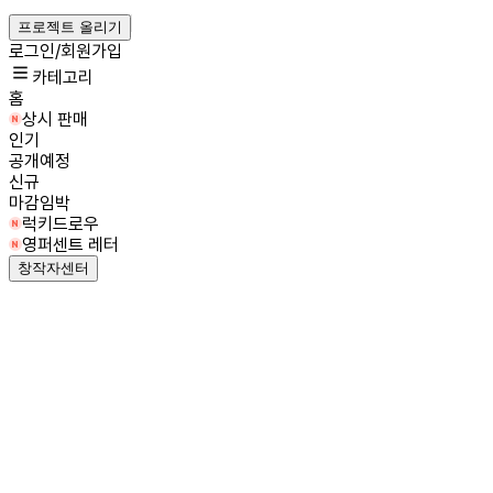
프로젝트 올리기
로그인/회원가입
카테고리
홈
상시 판매
인기
공개예정
신규
마감임박
럭키드로우
영퍼센트 레터
창작자센터