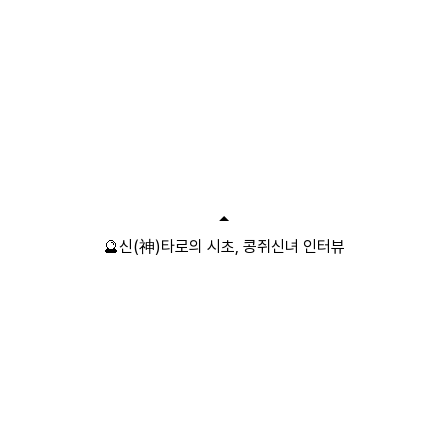
🔮신(神)타로의 시초, 콩쥐신녀 인터뷰