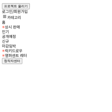
프로젝트 올리기
로그인/회원가입
카테고리
홈
상시 판매
인기
공개예정
신규
마감임박
럭키드로우
영퍼센트 레터
창작자센터