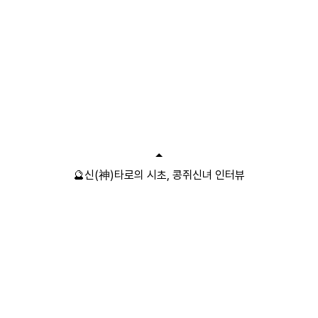
🔮신(神)타로의 시초, 콩쥐신녀 인터뷰