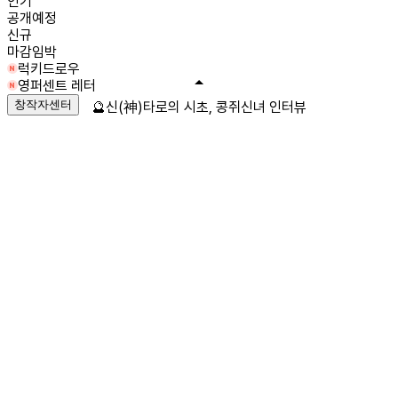
인기
공개예정
신규
마감임박
럭키드로우
영퍼센트 레터
창작자센터
🔮신(神)타로의 시초, 콩쥐신녀 인터뷰