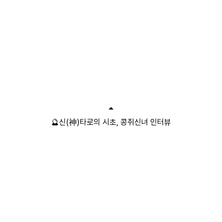
🔮신(神)타로의 시초, 콩쥐신녀 인터뷰