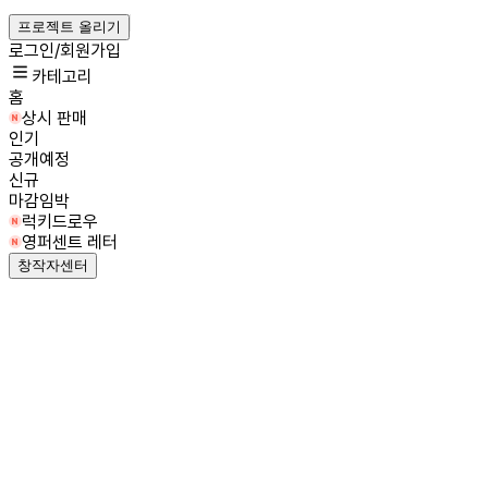
프로젝트 올리기
로그인/회원가입
카테고리
홈
상시 판매
인기
공개예정
신규
마감임박
럭키드로우
영퍼센트 레터
창작자센터