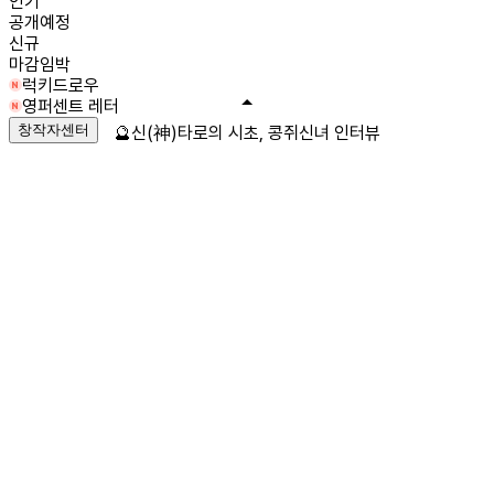
인기
공개예정
신규
마감임박
럭키드로우
영퍼센트 레터
창작자센터
🔮신(神)타로의 시초, 콩쥐신녀 인터뷰