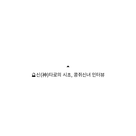
🔮신(神)타로의 시초, 콩쥐신녀 인터뷰