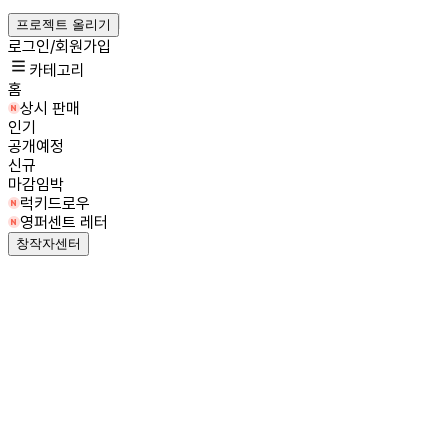
프로젝트 올리기
로그인/회원가입
카테고리
홈
상시 판매
인기
공개예정
신규
마감임박
럭키드로우
영퍼센트 레터
창작자센터