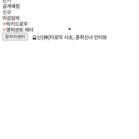
인기
공개예정
신규
마감임박
럭키드로우
영퍼센트 레터
창작자센터
🔮신(神)타로의 시초, 콩쥐신녀 인터뷰