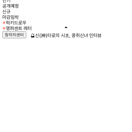
인기
공개예정
신규
마감임박
럭키드로우
영퍼센트 레터
창작자센터
🔮신(神)타로의 시초, 콩쥐신녀 인터뷰