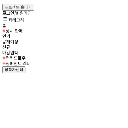
프로젝트 올리기
로그인/회원가입
카테고리
홈
상시 판매
인기
공개예정
신규
마감임박
럭키드로우
영퍼센트 레터
창작자센터