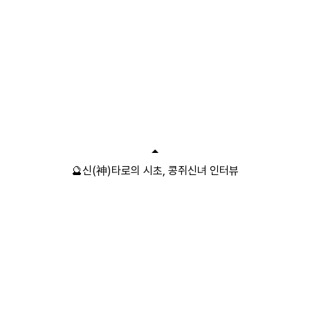
🔮신(神)타로의 시초, 콩쥐신녀 인터뷰