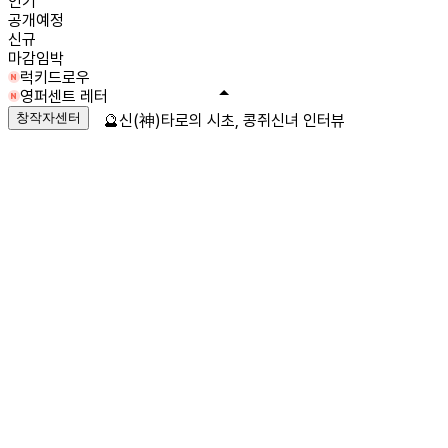
인기
공개예정
신규
마감임박
럭키드로우
영퍼센트 레터
창작자센터
🔮신(神)타로의 시초, 콩쥐신녀 인터뷰