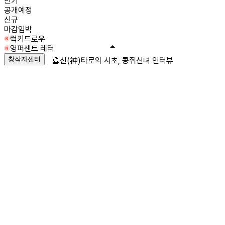
인기
공개예정
신규
마감임박
럭키드로우
영퍼센트 레터
창작자센터
🔮신(神)타로의 시초, 콩쥐신녀 인터뷰