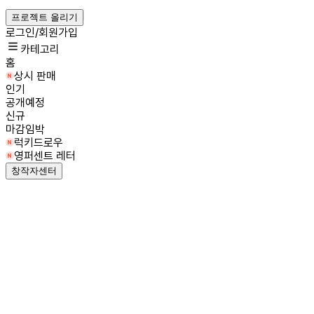
프로젝트 올리기
로그인/회원가입
카테고리
홈
상시 판매
인기
공개예정
신규
마감임박
럭키드로우
영퍼센트 레터
창작자센터