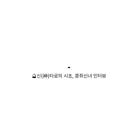
🔮신(神)타로의 시초, 콩쥐신녀 인터뷰